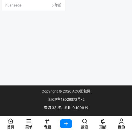
图站原上传者最高画质收集 预览：
nuansege
5 年前
Copyright © 2026
ACG图包网
闽ICP备18029872号-2
查询 33 次，耗时 0.1008 秒
首页
菜单
专题
搜索
顶部
我的