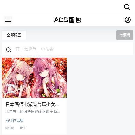
全部标签
七瀬尚
日本画师七瀬尚兽耳少女公
主服原画图集
点击右上角可快速跳转下载 主题：
日本画师七瀬尚兽耳少女公主服原
画师作品集
画图集 格式：JPG/PNG 数量：493
张_不断更新中（更新会在本站公众
786
0
号暖色阁资源库通知） 画质：各大