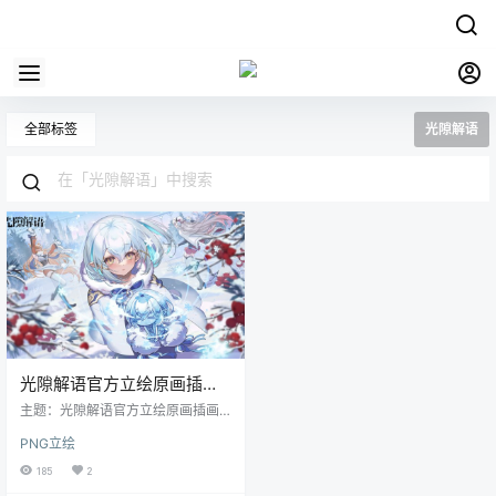
全部标签
光隙解语
光隙解语官方立绘原画插画
高清游戏CG壁纸图片素材美
主题：光隙解语官方立绘原画插画
术资源包更新
高清游戏CG壁纸图片素材美术资源
PNG立绘
包更新 格式：JPG/PNG 数量：346
张/723M,随游戏版本更新 预览
185
2