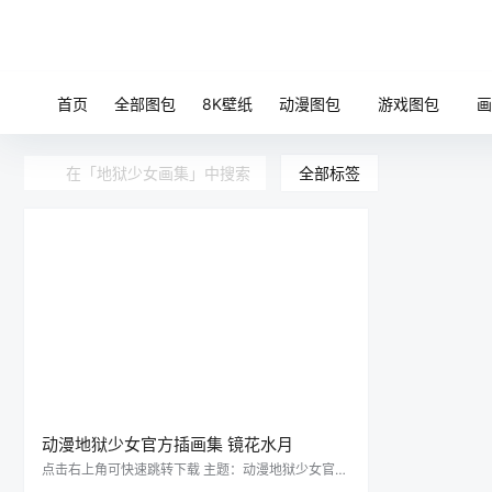
首页
全部图包
8K壁纸
动漫图包
游戏图包
画
全部标签
动漫地狱少女官方插画集 镜花水月
点击右上角可快速跳转下载 主题：动漫地狱少女官方
插画集 镜花水月 原画插画壁纸图片素材美术资料 格