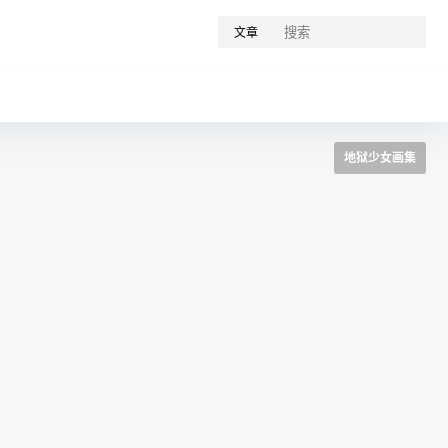
文章
地狱少女画集