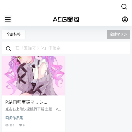
全部标签
宝鐘マリン
P站画师宝鐘マリン
(id43505343)原画插画作品
点击右上角快速跳转下载 主题：P站
合集动漫高清壁纸
画师宝鐘マリン(id43505343)原画
画师作品集
插画作品合集动漫高清壁纸 格式：J
PG/PNG 数量：16P（持续更新中）
304
0
画质：各大图站原上传者最高画质