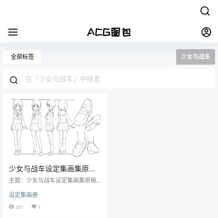
全部标签
少女与战车
少女与战车设定集画集原稿
线稿角色三视图战车设计参
主题：少女与战车设定集画集原稿
考图片素材[886P-1.41G]
线稿角色三视图战车设计参考图片
设定集画册
素材 格式：JPG/PNG 数量：886
张/1.41G 画质：各大图站原上传者
251
1
最高画质收集 预览