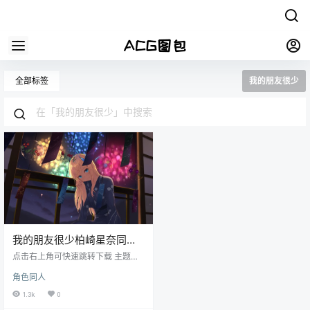
全部标签
我的朋友很少
我的朋友很少柏崎星奈同人
图集插画壁纸
点击右上角可快速跳转下载 主题：
我的朋友很少柏崎星奈同人图集插
角色同人
画壁纸 格式：JPG/PNG 数量：234
张_不断更新中（更新会在本站公众
1.3k
0
号通知） 画质：各大图站原上传者