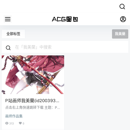
全部标签
我美蘭
P站画师我美蘭(id2003931)
原画插画作品合集动漫高清
点击右上角快速跳转下载 主题：P站
壁纸
画师我美蘭(id2003931)原画插画作
画师作品集
品合集动漫高清壁纸 格式：JPG/P
NG 数量：618P（持续更新中） 画
313
0
质：各大图站原上传者最高画质收