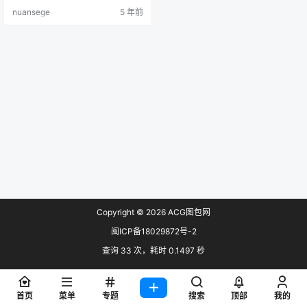
传者最高画质收集 预览：
nuansege
5 年前
Copyright © 2026
ACG图包网
闽ICP备18029872号-2
查询 33 次，耗时 0.1497 秒
首页
菜单
专题
搜索
顶部
我的