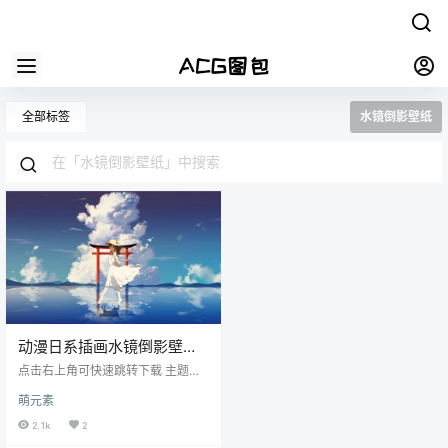
全部标签
水镜倒影壁纸
动漫日系插画水镜倒影壁纸
图包原画素材P站同人图合集
点击右上角可快速跳转下载 主题：
水镜倒影超清电脑&手机壁纸 格式：
萌元素
JPG/PNG 数量：411张/1G_不断更
新中（更新会在本站公众号暖色阁
2.1k
2
资源库通知） 画质：各大图站原上