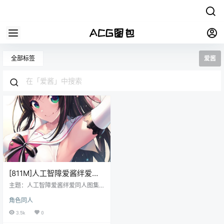
全部标签
爱酱
[811M]人工智障爱酱绊爱同
人图集原画插画超清壁纸图
主题：人工智障爱酱绊爱同人图集
片素材美术绘画资料
原画插画超清壁纸图片素材美术绘
角色同人
画资料 格式：JPG/PNG 数量：已
累计更新610张/810M， 该主题图
3.5k
0
包不定期持续更新中，更新信息可