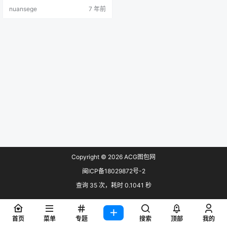
查看本站公众号或加群了解 画质：
nuansege
7 年前
各大图站原上传者最高画质收集 部
分素材预览(实际画质高于预览图画
质): 完整下载地址：
Copyright © 2026
ACG图包网
闽ICP备18029872号-2
查询 35 次，耗时 0.1041 秒
首页
菜单
专题
搜索
顶部
我的