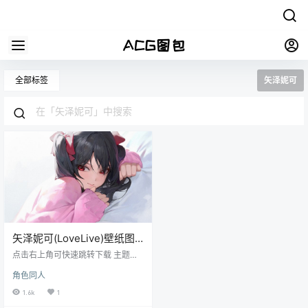
全部标签
矢泽妮可
矢泽妮可(LoveLive)壁纸图
包原画插画素材P站同人图合
点击右上角可快速跳转下载 主题：
集动漫图
动漫LoveLive角色矢泽妮可同人图
角色同人
集原画插画壁纸图片素材美术资料
格式：JPG/PNG 数量：1140张/86
1.6k
1
1M_不断更新中 画质：各大图站原