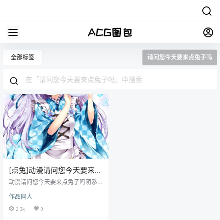
全部标签
请问您今天要来点兔子吗
[点兔]动漫请问您今天要来点
兔子吗萌系图包合集_持续更
动漫请问您今天要来点兔子吗萌系
新中[12G][ACG图包网]
图包合集_持续更新中[12G]_动漫游
作品同人
戏原画插画壁纸CG线稿同人图包系
列
2.3k
0