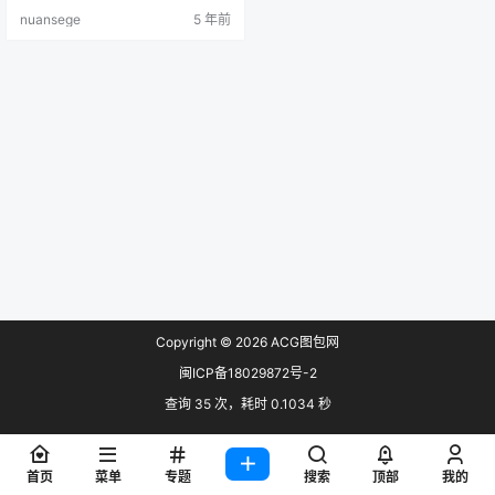
暖色阁资源库通知） 画质：各大图
nuansege
5 年前
站原上传者最高画质收集 预览：
Copyright © 2026
ACG图包网
闽ICP备18029872号-2
查询 35 次，耗时 0.1034 秒
首页
菜单
专题
搜索
顶部
我的