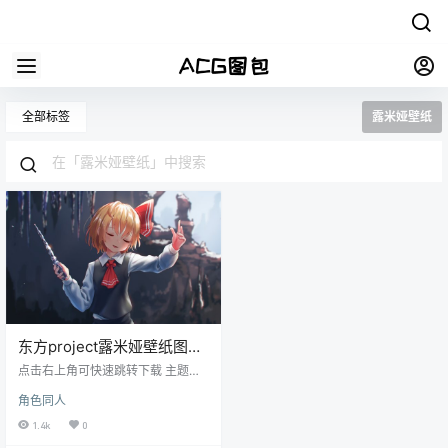
全部标签
露米娅壁纸
东方project露米娅壁纸图包
原画插画素材P站同人图合集
点击右上角可快速跳转下载 主题：
东方project角色露米娅P站同人图集
角色同人
原画插画壁纸图片素材美术资料 格
式：JPG/PNG 数量：724张/662M
1.4k
0
_不断更新中（更新会在本站公众号