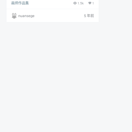
画师作品集
1.5k
1
nuansege
5 年前