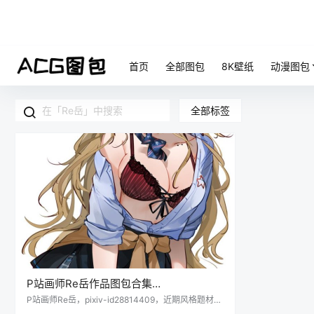
首页
全部图包
8K壁纸
动漫图包
全部标签
P站画师Re岳作品图包合集
pid39566258[175M]
P站画师Re岳，pixiv-id28814409，近期风格题材：
碧蓝航线、玛修、间桐樱、JK