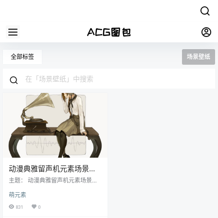
全部标签
场景壁纸
动漫典雅留声机元素场景壁
纸图包原画插画CG图片素材
主题： 动漫典雅留声机元素场景日
系原画插画壁纸CG图片素材美术绘
萌元素
画资料 格式：JPG/PNG 数量：217
张/389M 画质：各大图站原上传者
831
0
最高画质收集