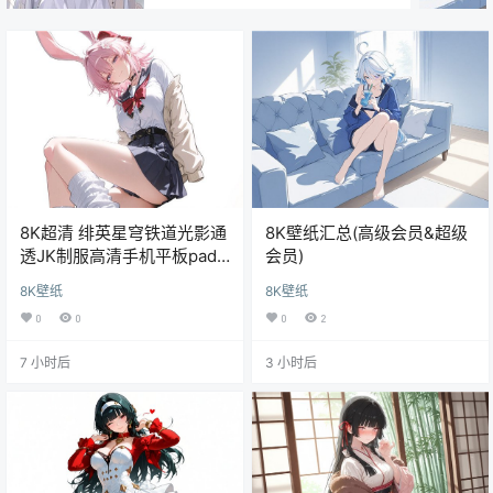
享)
8K超清 绯英星穹铁道光影通
8K壁纸汇总(高级会员&超级
透JK制服高清手机平板pad
会员)
电脑桌面壁纸
8K壁纸
8K壁纸
0
0
0
2
7 小时后
3 小时后