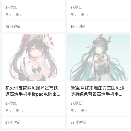
pad电脑壁纸
电脑桌面壁纸
8K壁纸
8K壁纸
0
2
0
17
15 分钟后
16 小时前
花火俏皮辣妹风崩坏星穹铁
8K超清终末地庄方宜国风浅
道高清手机平板pad电脑桌面
薄荷纯色背景高清手机平板
8K超清壁纸
电脑桌面壁纸
8K壁纸
8K壁纸
0
16
0
9
21 小时前
23 小时前