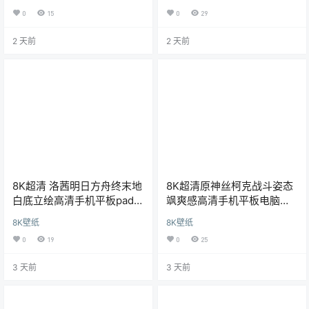
0
15
0
29
2 天前
2 天前
8K超清 洛茜明日方舟终末地
8K超清原神丝柯克战斗姿态
白底立绘高清手机平板pad电
飒爽感高清手机平板电脑桌
脑桌面壁纸
面游戏壁纸
8K壁纸
8K壁纸
0
19
0
25
3 天前
3 天前