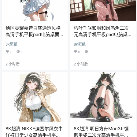
绝区零耀嘉音白底通透风格
朽叶千咲和服和风鸣潮二次
高清手机平板pad电脑桌面
元高清手机平板pad电脑桌面
8K超清壁纸
8K超清壁纸
8K壁纸
8K壁纸
0
1
0
1
2 小时后
2 小时后
8K超清 NIKKE迪塞尔风衣牛
8K超清 明日方舟Mon3tr慵
仔裤日常少女高清手机平板
懒坐姿二次元高清手机平板