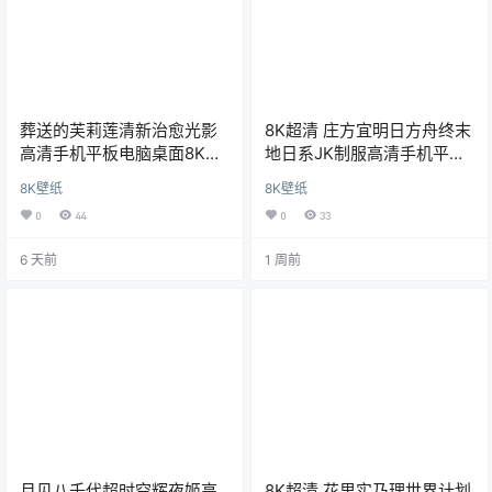
葬送的芙莉莲清新治愈光影
8K超清 庄方宜明日方舟终末
高清手机平板电脑桌面8K超
地日系JK制服高清手机平板
清壁纸海报
pad电脑壁纸
8K壁纸
8K壁纸
0
44
0
33
6 天前
1 周前
月见八千代超时空辉夜姬高
8K超清 花里实乃理世界计划