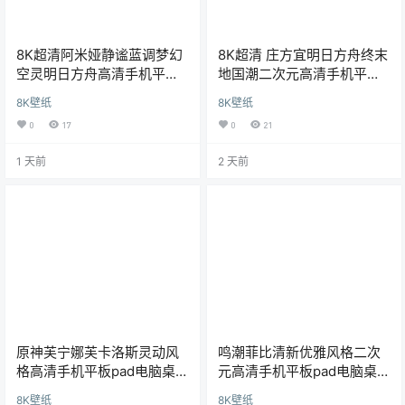
8K超清阿米娅静谧蓝调梦幻
8K超清 庄方宜明日方舟终末
空灵明日方舟高清手机平板
地国潮二次元高清手机平板
电脑桌面壁纸
pad电脑壁纸
8K壁纸
8K壁纸
0
17
0
21
1 天前
2 天前
原神芙宁娜芙卡洛斯灵动风
鸣潮菲比清新优雅风格二次
格高清手机平板pad电脑桌面
元高清手机平板pad电脑桌面
8K超清壁纸
8K超清壁纸
8K壁纸
8K壁纸