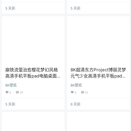
5 天前
5 天前
崩铁流萤治愈樱花梦幻风格
8K超清东方Project博丽灵梦
高清手机平板pad电脑桌面
元气少女高清手机平板pad电
8K超清壁纸
脑桌面壁纸
8K壁纸
8K壁纸
0
37
0
31
5 天前
6 天前