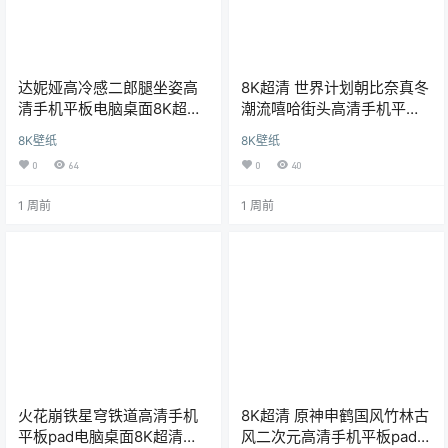
达妮娅高冷感二郎腿坐姿高
8K超清 世界计划朝比奈真冬
清手机平板电脑桌面8K超清
潮流嘻哈街头高清手机平板
鸣潮壁纸海报
pad电脑壁纸
8K壁纸
8K壁纸
0
64
0
40
1 周前
1 周前
火花崩铁星穹铁道高清手机
8K超清 原神申鹤国风竹林古
平板pad电脑桌面8K超清壁
风二次元高清手机平板pad电