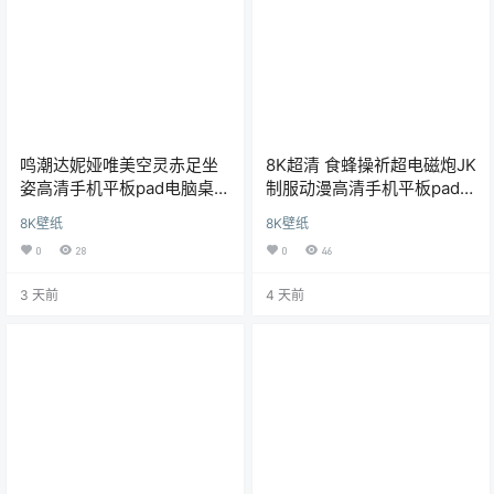
鸣潮达妮娅唯美空灵赤足坐
8K超清 食蜂操祈超电磁炮JK
姿高清手机平板pad电脑桌面
制服动漫高清手机平板pad电
8K超清壁纸
脑桌面壁纸
8K壁纸
8K壁纸
0
28
0
46
3 天前
4 天前