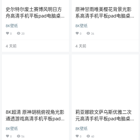
史尔特尔废土赛博风明日方
原神甘雨唯美樱花背景光影
舟高清手机平板pad电脑桌面
系高清手机平板pad电脑桌面
8K超清壁纸
8K超清壁纸
8K壁纸
8K壁纸
0
20
0
36
4 天前
4 天前
8K超清 原神胡桃俯视角光影
莉亚娜欧文萨乌斯优雅二次
通透游戏高清手机平板pad电
元高清手机平板pad电脑桌面
脑桌面壁纸
8K超清壁纸
8K壁纸
8K壁纸
0
56
0
40