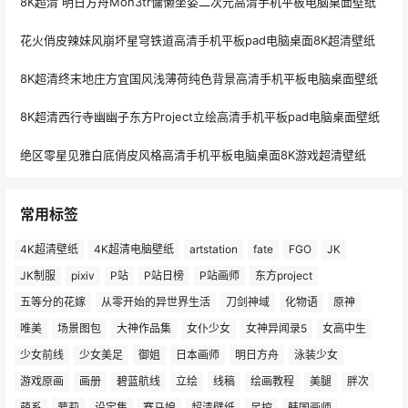
8K超清 明日方舟Mon3tr慵懒坐姿二次元高清手机平板电脑桌面壁纸
花火俏皮辣妹风崩坏星穹铁道高清手机平板pad电脑桌面8K超清壁纸
8K超清终末地庄方宜国风浅薄荷纯色背景高清手机平板电脑桌面壁纸
8K超清西行寺幽幽子东方Project立绘高清手机平板pad电脑桌面壁纸
绝区零星见雅白底俏皮风格高清手机平板电脑桌面8K游戏超清壁纸
常用标签
4K超清壁纸
4K超清电脑壁纸
artstation
fate
FGO
JK
JK制服
pixiv
P站
P站日榜
P站画师
东方project
五等分的花嫁
从零开始的异世界生活
刀剑神域
化物语
原神
唯美
场景图包
大神作品集
女仆少女
女神异闻录5
女高中生
少女前线
少女美足
御姐
日本画师
明日方舟
泳装少女
游戏原画
画册
碧蓝航线
立绘
线稿
绘画教程
美腿
胖次
萌系
萝莉
设定集
赛马娘
超清壁纸
足控
韩国画师