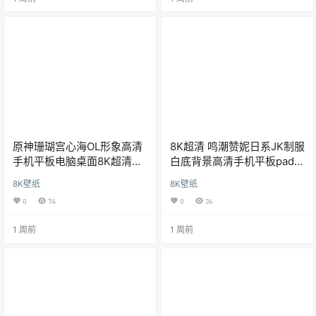
原神珊瑚宫心海OL形象高清
8K超清 鸣潮赞妮日系JK制服
手机平板电脑桌面8K超清壁
白底背景高清手机平板pad电
纸商用海报
脑桌面壁纸
8K壁纸
8K壁纸
0
74
0
36
1 周前
1 周前