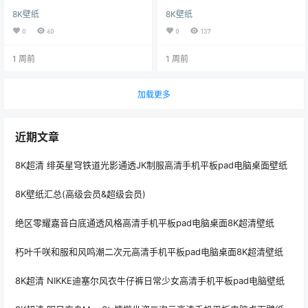
纸商用海报
脑桌面壁纸
8K壁纸
8K壁纸
0
60
0
137
1 周前
1 周前
加载更多
近期文章
8K超清 绯英星穹铁道光影通透JK制服高清手机平板pad电脑桌面壁纸
8K壁纸汇总(高级会员&超级会员)
绝区零耀嘉音白底通透风格高清手机平板pad电脑桌面8K超清壁纸
朽叶千咲和服和风鸣潮二次元高清手机平板pad电脑桌面8K超清壁纸
8K超清 NIKKE迪塞尔风衣牛仔裤日常少女高清手机平板pad电脑壁纸