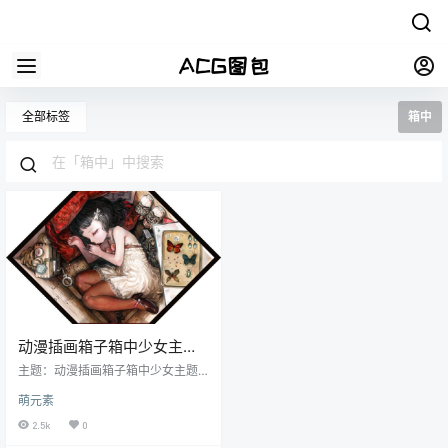
全部标签
箱中
动漫插画箱子箱中少女主题
图集原画高清壁纸CG图片素
主题：动漫插画箱子箱中少女主题
材 美术资料
图集原画高清壁纸CG图片素材 美术
萌元素
资料 格式：JPG/PNG 数量：已累
计更新109张， 该主题图包不定期
2.5k
0
持续更新中，更新信息可查看本站