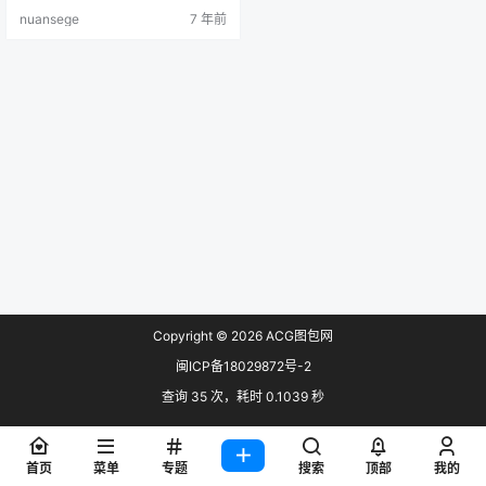
公众号或加群了解 画质：各大图站
nuansege
7 年前
原上传者最高画质收集 部分素材预
览(实际画质高于预览图画质): 更多
动漫同人素材微信公众号：暖色阁
资源库 链接失效反馈：QQ5134051
29 完整下载地址：
Copyright © 2026
ACG图包网
闽ICP备18029872号-2
查询 35 次，耗时 0.1039 秒
首页
菜单
专题
搜索
顶部
我的