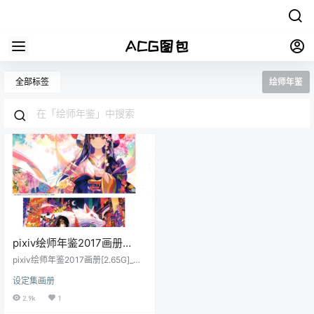
全部标签
绘师年鉴
pixiv绘师年鉴2017画册
[2.65G][ACG图包网]
pixiv绘师年鉴2017画册[2.65G]_动
漫游戏原画插画壁纸CG线稿同人图
设定集画册
包系列
2.9k
1