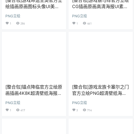
[整合包]游戏命运圣契官方立
[整合包]游戏银与绯官方立绘
绘插画原画图标头像UI美术
CG插画原画高清海报UI素材
资源图片素材包更新
图片美术资源包更新
PNG立绘
PNG立绘
1
286
1
461
[整合包]锚点降临官方立绘原
[整合包]游戏龙族卡塞尔之门
画插画4K8K超清壁纸海报美
官方立绘PNG超清壁纸海报
术CG图片素材包更新
美术图片素材包更新
PNG立绘
PNG立绘
1
417
3
714