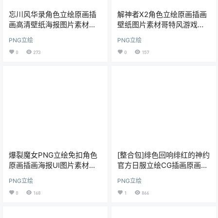
忘川风华录角色立绘原画插
解神者X2角色立绘原画插画
画高清壁纸海报图片素材美
壁纸图片素材哥特风游戏设
术资料包更新
计素材包更新
PNG立绘
PNG立绘
0
273
0
157
爆裂魔女PNG立绘免扣角色
[整合包]绯色回响绯红的神约
原画插画海报UI图片素材美
官方日服立绘CG插画原画高
术素材包更新
清壁纸海报包更新
PNG立绘
PNG立绘
0
168
1
866