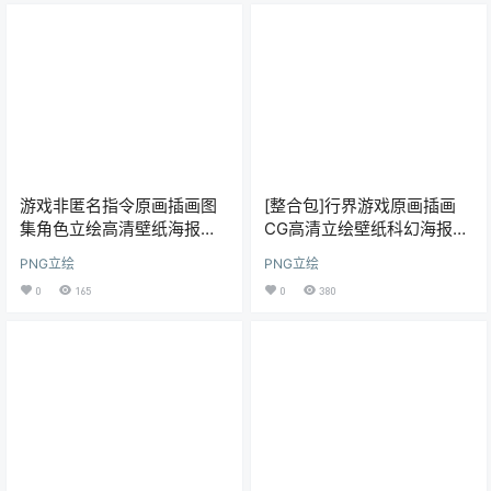
游戏非匿名指令原画插画图
[整合包]行界游戏原画插画
集角色立绘高清壁纸海报图
CG高清立绘壁纸科幻海报图
片素材包更新
片素材美术资源包更新
PNG立绘
PNG立绘
0
165
0
380