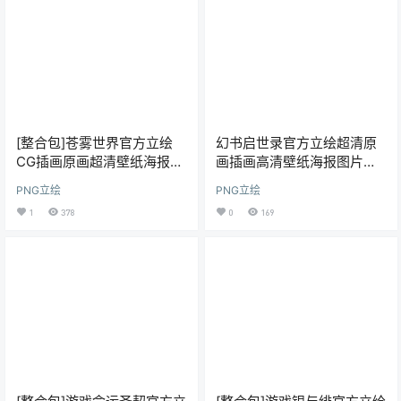
[整合包]苍雾世界官方立绘
幻书启世录官方立绘超清原
CG插画原画超清壁纸海报美
画插画高清壁纸海报图片素
术资源图片素材包更新
材美术资源包
PNG立绘
PNG立绘
1
378
0
169