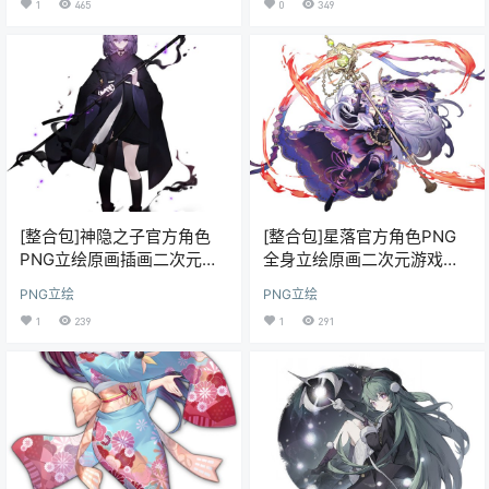
1
465
0
349
[整合包]神隐之子官方角色
[整合包]星落官方角色PNG
PNG立绘原画插画二次元游
全身立绘原画二次元游戏二
戏二游美术设计图片集
游美术插画设计素材
PNG立绘
PNG立绘
1
239
1
291