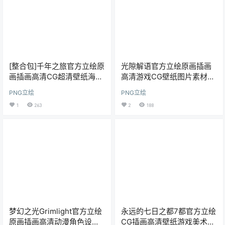
[整合包]千年之旅官方立绘原
光隙解语官方立绘原画插画
画插画高清CG超清壁纸海报
高清游戏CG壁纸图片素材美
图片美术资源包更新
术资源包更新
PNG立绘
PNG立绘
1
263
2
188
梦幻之光Grimlight官方立绘
永远的七日之都7都官方立绘
原画插画高清动漫角色设计
CG插画高清壁纸游戏美术资