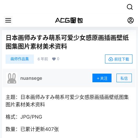
日本画师みすみ萌系可爱少女感原画插画壁纸
图集图片素材美术资料
0
画师作品集
6 年前
前往下载
nuansege
关注
私信
主题：日本画师みすみ萌系可爱少女感原画插画壁纸图集
图片素材美术资料
格式：JPG/PNG
数量：已累计更新407张