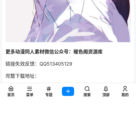
更多动漫同人素材微信公众号：暖色阁资源库
链接失效反馈：QQ513405129
完整下载地址：
查看
下载权限
首页
菜单
专题
搜索
顶部
我的
日本画师みすみ萌系可爱少女感原画插画壁纸图集图片
素材美术资料
您当前的等级为
游客