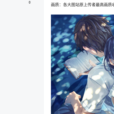
0
画质：各大图站原上传者最高画质