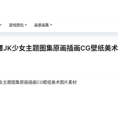
游戏图包
画册画集
腰JK少女主题图集原画插画CG壁纸美
女主题图集原画插画CG壁纸美术图片素材