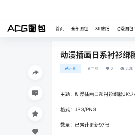
首页
全部图包
8K壁纸
动漫图包
动漫插画日系衬衫绑
0
3.3k
萌元素
6 年前
主题：动漫插画日系衬衫绑腰JK少
格式：JPG/PNG
数量：已累计更新97张