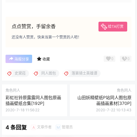
点点赞赏，手留余香
给TA打赏
还没有人赞赏，快来当第一个赞赏的人吧！
0
0
海报分享
收藏
史黛菈
同人图包
落第骑士英雄谭
角色同人
角色同人
彩虹社铃原露露同人图包原画
山田妖精壁纸P站同人图包原
插画壁纸合集[192P]
画插画素材[370P]
2020-7-18 11:56:22
2020-7-22 10:13:43
4 条回复
文章作者
管理员
A
M