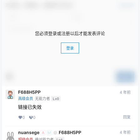
欢迎您，新朋友，感谢参与互动！
确认修改
您必须登录或注册以后才能发表评论
登录
提交
F688H5PP
4 年前
高级会员
无能力者
Lv0
链接已失效
回复
0
0
nuansege
F688H5PP
4 年前
@
A
M
超级会员
绝对能力者
Lv6