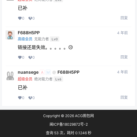
已补
回复
0
0
F688H5PP
4 年前
高级会员
无能力者
Lv0
链接还是失效。。。。。😥
回复
0
0
nuansege
F688H5PP
4 年前
@
A
M
超级会员
绝对能力者
Lv6
已补
回复
0
0
Copyright © 2026
ACG图包网
闽ICP备18029872号-2
查询 53 次，耗时 0.1246 秒