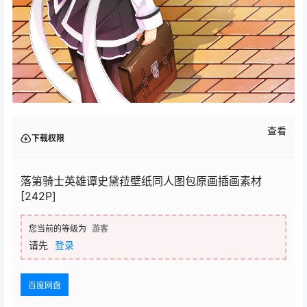
查看
下载权限
落第骑士英雄谭史黛菈壁纸同人图包原画插画素材
[242P]
您当前的等级为
游客
请先
登录
百度网盘