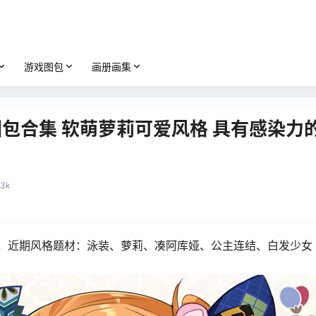
游戏图包
画册画集
包合集 软萌萝莉可爱风格 具有感染力
.3k
99416，近期风格题材：泳装、萝莉、凑阿库娅、公主连结、白发少女