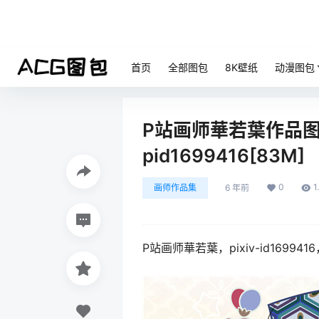
首页
全部图包
8K壁纸
动漫图包
P站画师華若葉作品图
pid1699416[83M]
0
1
画师作品集
6 年前
P站画师華若葉，pixiv-id16