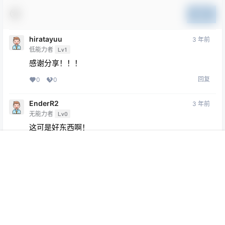
提交
hiratayuu
3 年前
低能力者
Lv1
感谢分享！！！
回复
0
0
EnderR2
3 年前
无能力者
Lv0
这可是好东西啊！
回复
0
0
首页
菜单
专题
搜索
顶部
我的
wang
3 年前
无能力者
Lv0
感谢 感谢
回复
0
0