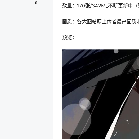
0
数量：170张/342M_不断更新
画质：各大图站原上传者最高画质
预览：