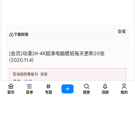
查看
下载权限
[会员]动漫2K-4K超清电脑壁纸每天更新20张
(2020.11.4)
您当前的等级为
游客
请先
登录
首页
菜单
专题
搜索
顶部
我的
百度网盘
点点赞赏，手留余香
给TA打赏