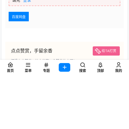
百度网盘
点点赞赏，手留余香
给TA打赏
还没有人赞赏，快来当第一个赞赏的人吧！
首页
菜单
专题
搜索
顶部
我的
0
0
海报分享
收藏
4K超清电脑壁纸
4K超清壁纸
4K超清壁纸
[会员]动漫2K-4K超清电脑壁纸
[会员]动漫2K-4K超清电脑壁纸
每天更新20张(2020.11.11)
每天更新20张(2020.11.13)