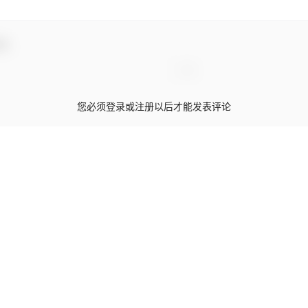
动！
您必须登录或注册以后才能发表评论
登录
暂无讨论，说说你的看法吧