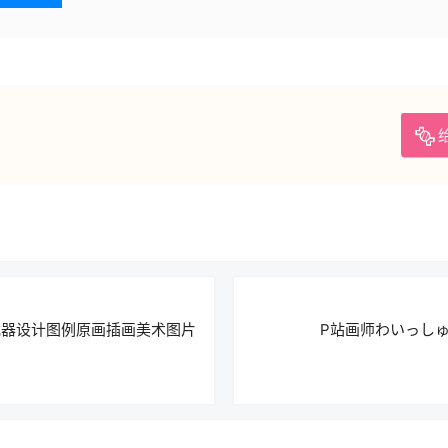
枪械武器设计图例原画插画美术图片
P站画师わいっし