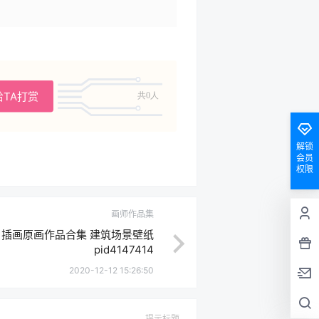
给TA打赏
共0人
解锁
会员
权限
画师作品集
ゅ插画原画作品合集 建筑场景壁纸
pid4147414
2020-12-12 15:26:50
提示标题