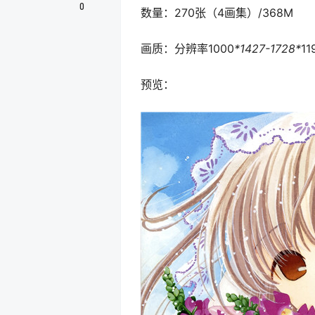
0
数量：270张（4画集）/368M
画质：分辨率1000
*1427-1728*
1
预览：