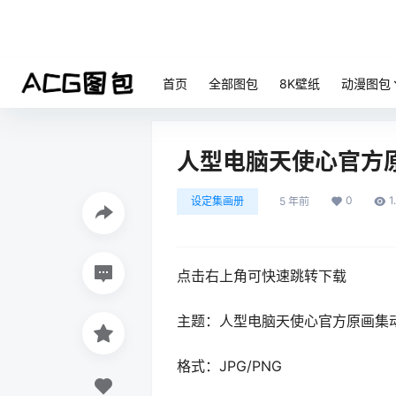
首页
全部图包
8K壁纸
动漫图包
人型电脑天使心官方
0
1
设定集画册
5 年前
点击右上角可快速跳转下载
主题：人型电脑天使心官方原画集
格式：JPG/PNG