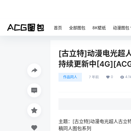
首页
全部图包
8K壁纸
动漫图包
[古立特]动漫电光超人
持续更新中[4G][AC
0
4.1
作品同人
7 年前
主题：[古立特]动漫电光超人古立特
稿同人图包系列