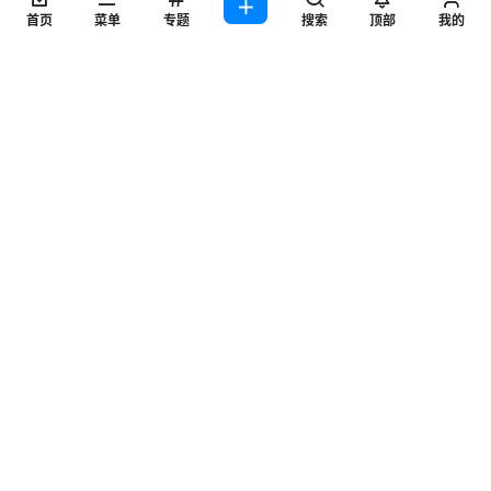
首页
菜单
专题
搜索
顶部
我的
查看
下载权限
世界计划系列角色小豆泽心羽同人图集壁纸日系画集图
片素材
您当前的等级为
游客
请先
登录
百度网盘
点点赞赏，手留余香
给TA打赏