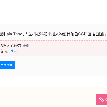
画师Iain Thody人型机械科幻卡通人物设计角色CG原画插画图
您当前的等级为
游客
请先
登录
百度网盘