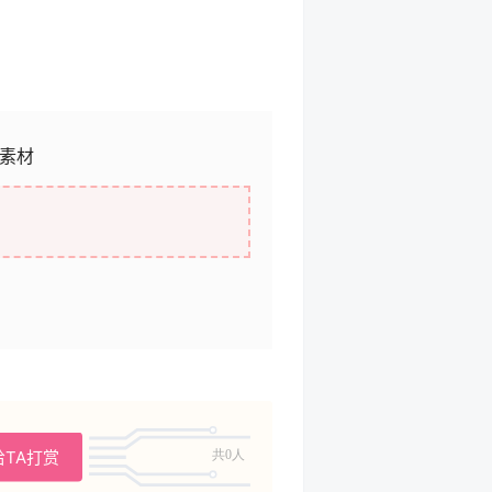
片素材
给TA打赏
共0人