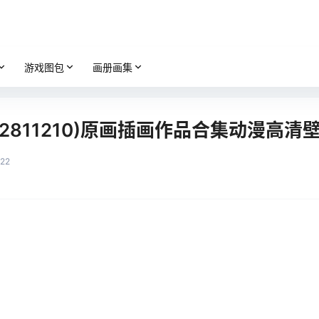
游戏图包
画册画集
pid2811210)原画插画作品合集动漫高清
22