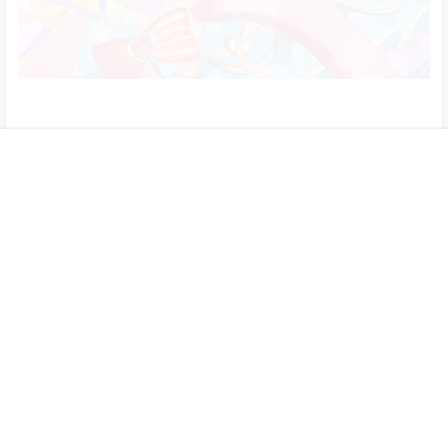
首页
菜单
专题
搜索
顶部
我的
查看
下载权限
P站画师へいわ(id2640400)原画插画作品合集动漫高
清壁纸