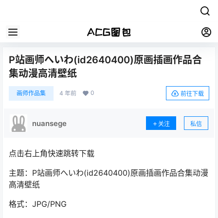
P站画师へいわ(id2640400)原画插画作品合
集动漫高清壁纸
0
画师作品集
4 年前
前往下载
nuansege
关注
私信
点击右上角快速跳转下载
主题：P站画师へいわ(id2640400)原画插画作品合集动漫
高清壁纸
格式：JPG/PNG