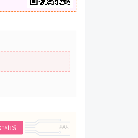
给TA打赏
共0人