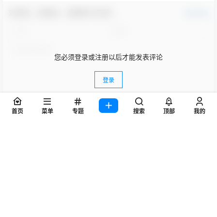
欢迎您，新朋友，感谢参与互动！
确认修改
您必须登录或注册以后才能发表评论
登录
首页
菜单
专题
搜索
顶部
我的
提交
暂无讨论，说说你的看法吧
Copyright © 2026
ACG图包网
闽ICP备18029872号-2