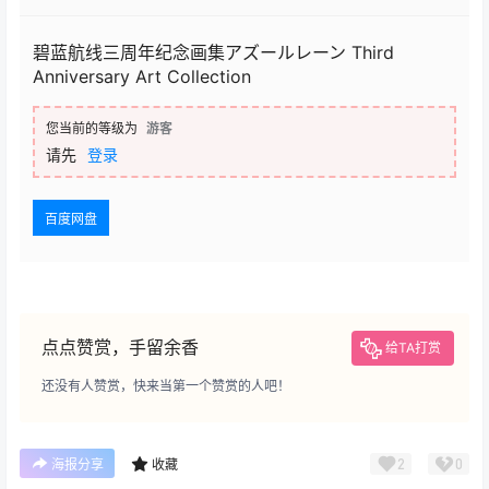
碧蓝航线三周年纪念画集アズールレーン Third
Anniversary Art Collection
您当前的等级为
游客
请先
登录
百度网盘
点点赞赏，手留余香
给TA打赏
还没有人赞赏，快来当第一个赞赏的人吧！
2
0
海报分享
收藏