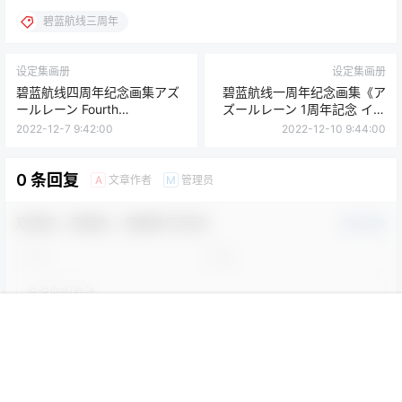
碧蓝航线三周年
设定集画册
设定集画册
碧蓝航线四周年纪念画集アズ
碧蓝航线一周年纪念画集《ア
ールレーン Fourth
ズールレーン 1周年記念 イラ
Anniversary Art Collection
スト集》（AZURLANE 1st
2022-12-7 9:42:00
2022-12-10 9:44:00
ANNIVERSARY
ILLUSTRATION
COLLECTION）
0 条回复
文章作者
管理员
A
M
欢迎您，新朋友，感谢参与互动！
确认修改
您必须登录或注册以后才能发表评论
首页
菜单
专题
搜索
顶部
我的
登录