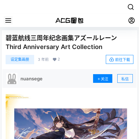
碧蓝航线三周年纪念画集アズールレーン
Third Anniversary Art Collection
2
设定集画册
3 年前
前往下载
nuansege
关注
私信