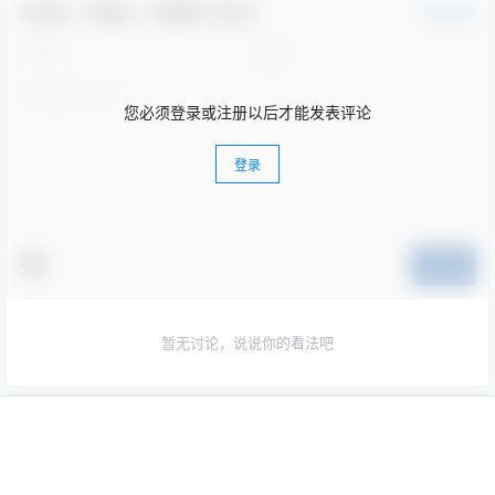
欢迎您，新朋友，感谢参与互动！
确认修改
您必须登录或注册以后才能发表评论
登录
提交
暂无讨论，说说你的看法吧
Copyright © 2026
ACG图包网
首页
菜单
专题
搜索
顶部
我的
闽ICP备18029872号-2
查询 43 次，耗时 0.1160 秒