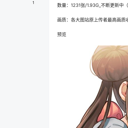
1
数量：1231张/1.93G_不断更
画质：各大图站原上传者最高画质
预览