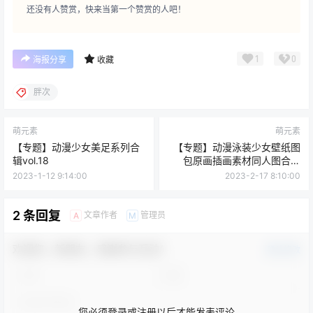
还没有人赞赏，快来当第一个赞赏的人吧！
1
0
海报分享
收藏
胖次
萌元素
萌元素
【专题】动漫少女美足系列合
【专题】动漫泳装少女壁纸图
辑vol.18
包原画插画素材同人图合集
vol.13
2023-1-12 9:14:00
2023-2-17 8:10:00
2 条回复
文章作者
管理员
A
M
欢迎您，新朋友，感谢参与互动！
确认修改
您必须登录或注册以后才能发表评论