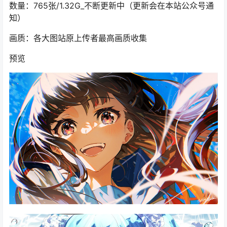
数量：765张/1.32G_不断更新中（更新会在本站公众号通
知）
画质：各大图站原上传者最高画质收集
预览