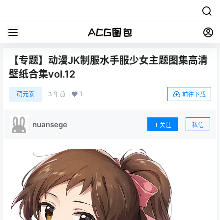
【专题】动漫JK制服水手服少女主题图集高清
壁纸合集vol.12
1
萌元素
3 年前
前往下载
nuansege
关注
私信