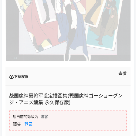
查看
下载权限
战国魔神豪将军设定插画集(戦国魔神ゴーショーグン
ジ・アニメ編集 永久保存版)
您当前的等级为
游客
请先
登录