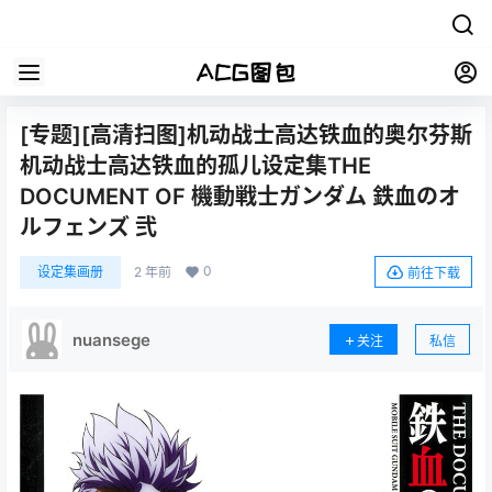
[专题][高清扫图]机动战士高达铁血的奥尔芬斯
机动战士高达铁血的孤儿设定集THE
DOCUMENT OF 機動戦士ガンダム 鉄血のオ
ルフェンズ 弐
0
设定集画册
2 年前
前往下载
nuansege
关注
私信