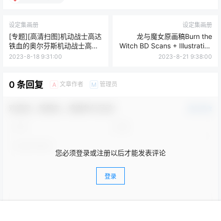
查看
下载权限
[专题][高清扫图]机动战士高达铁血的奥尔芬斯机动战
士高达铁血的孤儿设定集THE DOCUMENT OF 機動戦
士ガンダム 鉄血のオルフェンズ 弐
首页
菜单
专题
搜索
顶部
我的