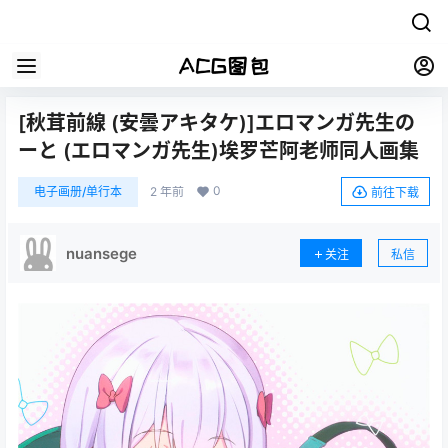
[秋茸前線 (安曇アキタケ)]エロマンガ先生の
ーと (エロマンガ先生)埃罗芒阿老师同人画集
0
电子画册/单行本
2 年前
前往下载
nuansege
关注
私信