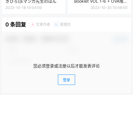
きひろ)]Eマンガ先生のほん
Booklet VOL 1-6 + OVA埃罗
芒阿老师BD附带画集
2023-10-18 10:04:00
2023-10-20 10:08:00
0 条回复
文章作者
管理员
A
M
欢迎您，新朋友，感谢参与互动！
确认修改
您必须登录或注册以后才能发表评论
登录
首页
菜单
专题
搜索
顶部
我的
提交
暂无讨论，说说你的看法吧