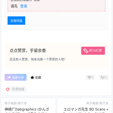
请先
登录
百度网盘
点点赞赏，手留余香
给TA打赏
还没有人赞赏，快来当第一个赞赏的人吧！
0
0
海报分享
收藏
秋茸前線
电子画册/单行本
电子画册/单行本
神崎广[tabgraphics (かんざ
エロマンガ先生 BD Scans +