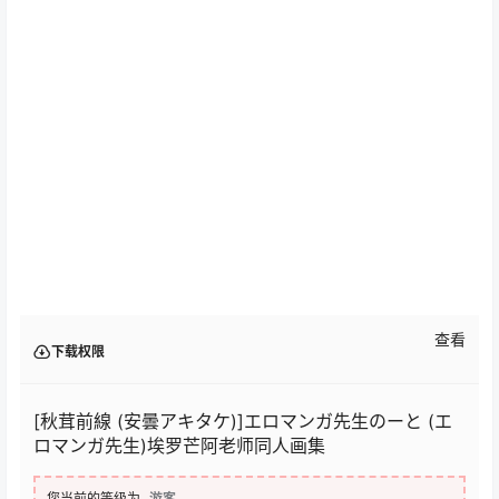
查看
下载权限
[秋茸前線 (安曇アキタケ)]エロマンガ先生のーと (エ
ロマンガ先生)埃罗芒阿老师同人画集
您当前的等级为
游客