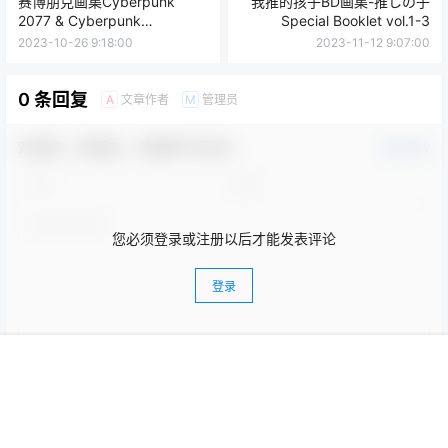
赛博朋克画集Cyberpunk
我推的孩子BD画集-推しの子
2077 & Cyberpunk
Special Booklet vol.1-3
Edgerunners × pixiv FANART
2023-10-26 9:18:00
2023-11-12 9:07:00
COLLECTION
0 条回复
文章作者
管理员
A
M
欢迎您，新朋友，感谢参与互动！
确认修改
您必须登录或注册以后才能发表评论
登录
首页
菜单
专题
搜索
顶部
我的
提交
暂无讨论，说说你的看法吧