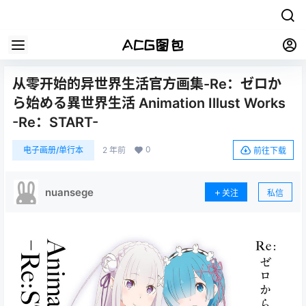
从零开始的异世界生活官方画集-Re：ゼロか
ら始める異世界生活 Animation Illust Works
-Re：START-
0
电子画册/单行本
2 年前
前往下载
nuansege
关注
私信