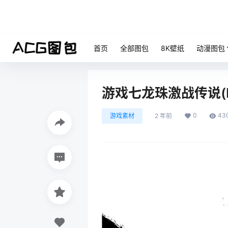
首页
全部图包
8K壁纸
动漫图包
游戏七龙珠激战传说(DRA
0
43
游戏素材
2 年前