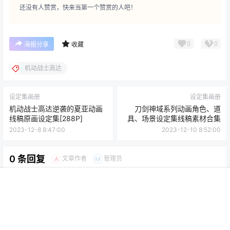
还没有人赞赏，快来当第一个赞赏的人吧！
0
0
海报分享
收藏
机动战士高达
设定集画册
设定集画册
机动战士高达逆袭的夏亚动画
刀剑神域系列动画角色、道
线稿原画设定集[288P]
具、场景设定集线稿素材合集
2023-12-8 8:47:00
2023-12-10 8:52:00
0 条回复
文章作者
管理员
A
M
欢迎您，新朋友，感谢参与互动！
确认修改
首页
菜单
专题
搜索
顶部
我的
您必须登录或注册以后才能发表评论