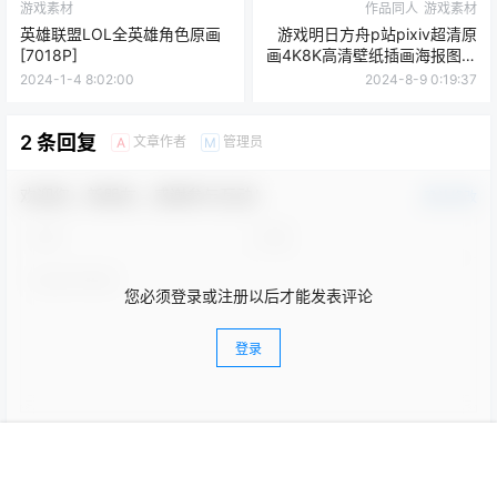
游戏素材
作品同人
游戏素材
英雄联盟LOL全英雄角色原画
游戏明日方舟p站pixiv超清原
[7018P]
画4K8K高清壁纸插画海报图集
图片素材(二期更新)
2024-1-4 8:02:00
2024-8-9 0:19:37
2 条回复
文章作者
管理员
A
M
欢迎您，新朋友，感谢参与互动！
确认修改
您必须登录或注册以后才能发表评论
登录
提交
首页
菜单
专题
搜索
顶部
我的