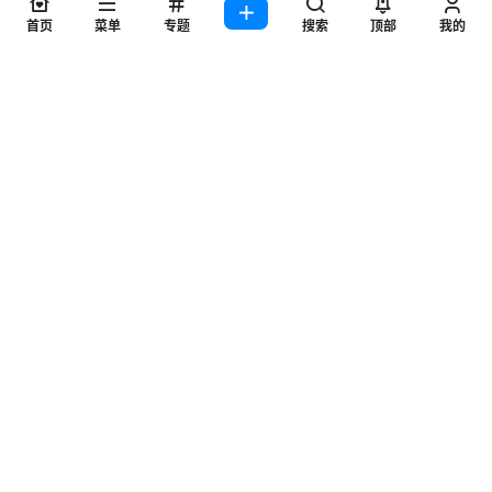
首页
菜单
专题
搜索
顶部
我的
查看
下载权限
游戏无垠之心美术设定集人物场景设计原稿线稿三视图
设计参考素材
您当前的等级为
游客
请先
登录