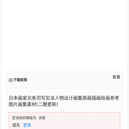
查看
下载权限
日本画家北条司写实派人物设计画集原画插画绘画参考
图片画集素材(二期更新)
您当前的等级为
游客
请先
登录