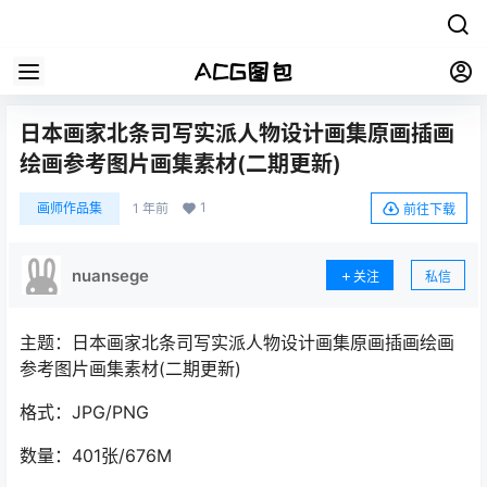
日本画家北条司写实派人物设计画集原画插画
绘画参考图片画集素材(二期更新)
1
画师作品集
1 年前
前往下载
nuansege
关注
私信
主题：日本画家北条司写实派人物设计画集原画插画绘画
参考图片画集素材(二期更新)
格式：JPG/PNG
数量：401张/676M